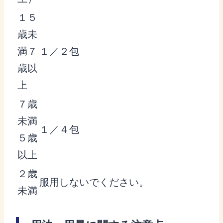
１５
歳未
満７
１／２包
歳以
上
７歳
未満
１／４包
５歳
以上
２歳
服用しないでください。
未満