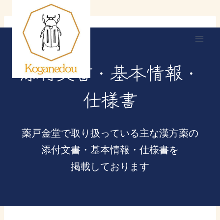
内
容
を
ス
添付文書・基本情報・
キ
ッ
仕様書
プ
薬戸金堂で取り扱っている主な漢方薬の
添付文書・基本情報・仕様書を
掲載しております