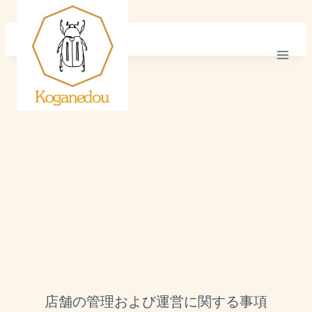
内
容
を
ス
キ
ッ
プ
店舗の管理および運営に関する事項