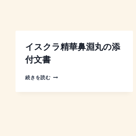
イスクラ精華鼻淵丸の添
付文書
イ
続きを読む
ス
ク
ラ
精
華
鼻
淵