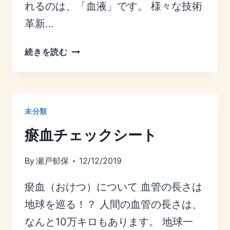
れるのは、「血液」です。 様々な技術
革新…
血
続きを読む
液
の
質、
血
未分類
液
瘀血チェックシート
の
改
善
By
瀬戸郁保
12/12/2019
を
瘀血（おけつ）について 血管の長さは
地球を巡る！？ 人間の血管の長さは、
なんと10万キロもあります。 地球一