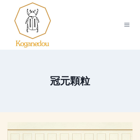
内
容
を
ス
キ
ッ
プ
冠元顆粒