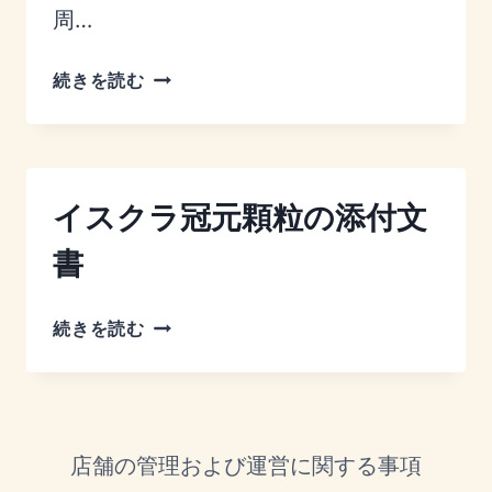
周…
瘀
続きを読む
血
チ
ェ
ッ
イスクラ冠元顆粒の添付文
ク
シ
書
ー
ト
イ
続きを読む
ス
ク
ラ
冠
店舗の管理および運営に関する事項
元