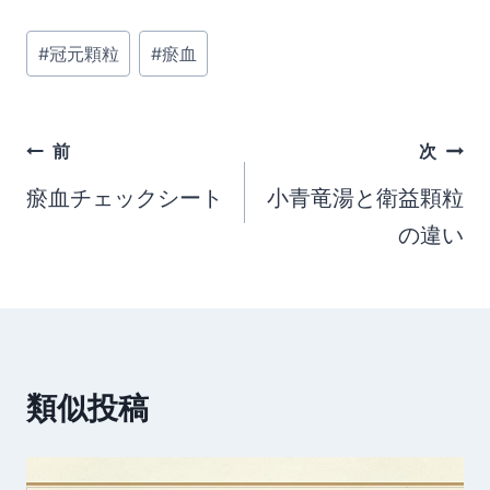
投
#
冠元顆粒
#
瘀血
稿
タ
投
グ:
前
次
稿
瘀血チェックシート
小青竜湯と衛益顆粒
の違い
ナ
ビ
ゲ
ー
類似投稿
シ
ョ