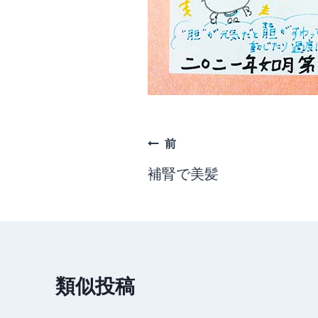
投
前
稿
補腎で美髪
ナ
ビ
ゲ
類似投稿
ー