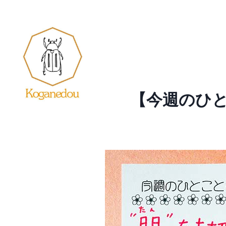
内
容
を
ス
キ
ッ
【今週のひと
プ