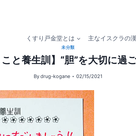
くすり戸金堂とは
主なイスクラの
未分類
こと養生訓】“胆”を大切に過
By
drug-kogane
02/15/2021