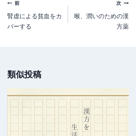
投
前
次
稿
腎虚による貧血をカ
喉、潤いのための漢
バーする
方薬
ナ
ビ
ゲ
ー
類似投稿
シ
ョ
ン