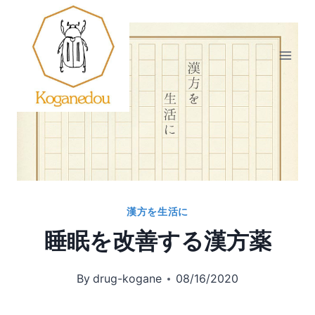
内
容
を
ス
キ
ッ
プ
漢方を生活に
睡眠を改善する漢方薬
By
drug-kogane
08/16/2020