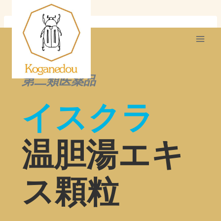
内
容
を
ス
キ
第二類医薬品
ッ
イスクラ
プ
温胆湯エキ
ス顆粒