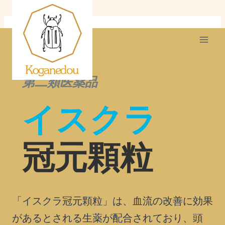
内
容
を
ス
キ
第二類医薬品
ッ
イスクラ
プ
冠元顆粒
「イスクラ冠元顆粒」は、血流の改善に効果
があるとされる生薬が配合されており、頭