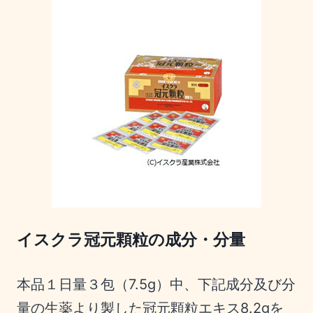
イスクラ冠元顆粒の成分・分量
本品１日量３包（7.5g）中、下記成分及び分
量の生薬より製した冠元顆粒エキス8.2gを