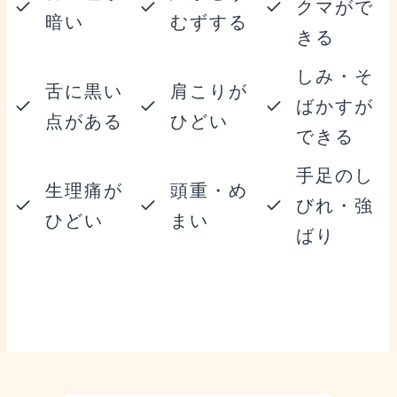
クマがで
暗い
むずする
きる
しみ・そ
舌に黒い
肩こりが
ばかすが
点がある
ひどい
できる
手足のし
生理痛が
頭重・め
びれ・強
ひどい
まい
ばり