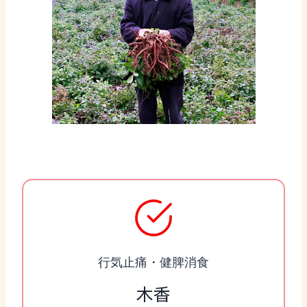
行気止痛・健脾消食
木香