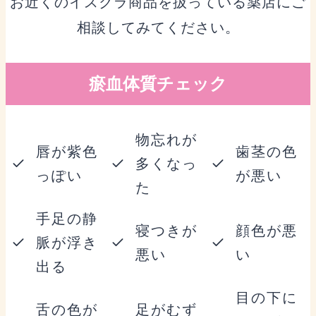
お近くのイスクラ商品を扱っている薬店にご
相談してみてください。
瘀血体質チェック
物忘れが
唇が紫色
歯茎の色
多くなっ
っぽい
が悪い
た
手足の静
寝つきが
顔色が悪
脈が浮き
悪い
い
出る
目の下に
舌の色が
足がむず