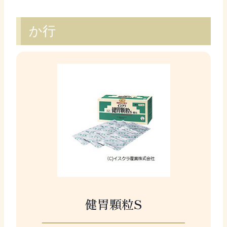
か行
健胃顆粒S