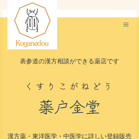
内
容
を
ス
キ
ッ
表参道の漢方相談ができる薬店です
プ
くすりこがねどう
薬戸金堂
漢方薬・東洋医学・中医学に詳しい登録販売