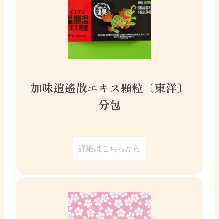
加味逍遙散エキス顆粒〔東洋〕
分包
詳細はこちらから